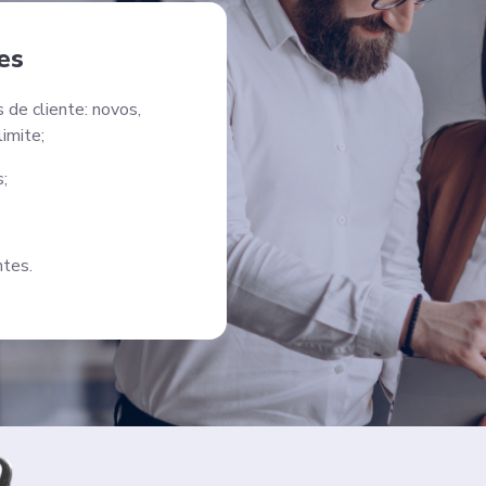
es
 de cliente: novos,
imite;
;
ntes.